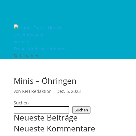
Unser Konzept
Vorteile
Probestunde vereinbaren
Seite wählen
Minis – Öhringen
von
KFH Redaktion
|
Dez. 5, 2023
Suchen
Suchen
Neueste Beiträge
Neueste Kommentare